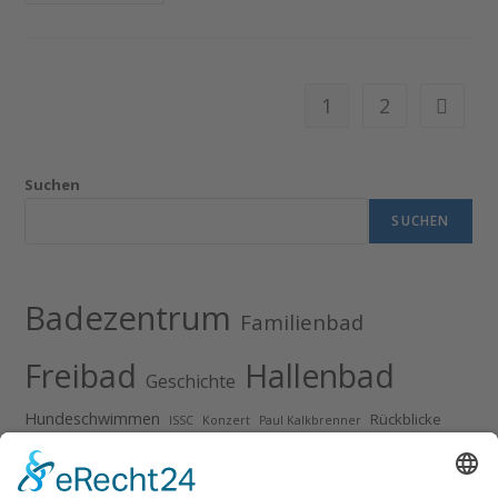
1
2
Suchen
SUCHEN
Badezentrum
Familienbad
Freibad
Hallenbad
Geschichte
Hundeschwimmen
Rückblicke
ISSC
Konzert
Paul Kalkbrenner
Sindelfingen
Schwimmkurse
VfL Sindelfingen