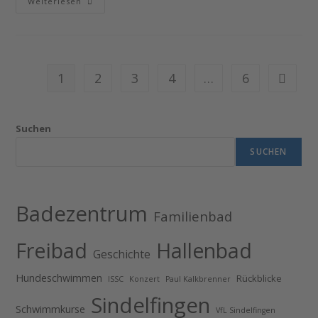
11.07.2026
Weiterlesen
|
WET
Open
Air
Festival
2026
1
2
3
4
…
6
Zur näch
Suchen
SUCHEN
Badezentrum
Familienbad
Freibad
Hallenbad
Geschichte
Hundeschwimmen
Rückblicke
ISSC
Konzert
Paul Kalkbrenner
Sindelfingen
Schwimmkurse
VfL Sindelfingen