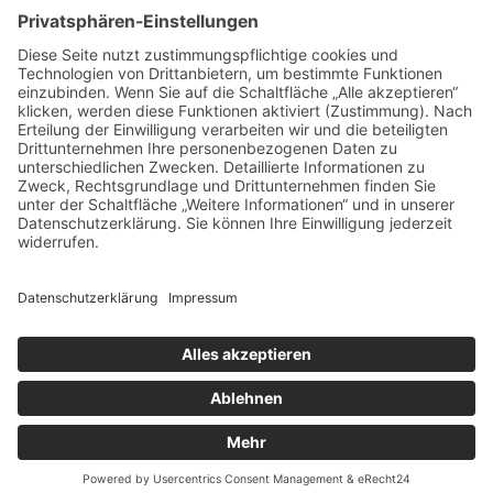
Badezentrum
Freibad
Familienbad
Hallenbad
Geschichte
Hundeschwimmen
ISSC
Konzert
Sindelfingen
Schwimmkurse
Rückblicke
Paul Kalkbrenner
VfL Sindelfingen
WET Open Air Festival
Anzeige
Impressum
Datenschutz
Stellenangebote
Impressum
Datenschutz
Stellenangebote
Cookie-Einstellungen