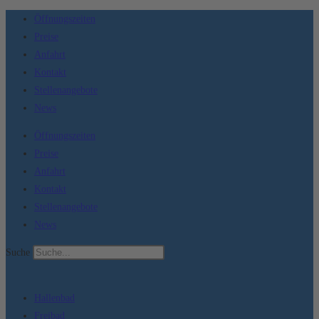
Zum
Öffnungszeiten
Inhalt
Preise
springen
Anfahrt
Kontakt
Stellenangebote
News
Öffnungszeiten
Preise
Anfahrt
Kontakt
Stellenangebote
News
Suche
Hallenbad
Freibad