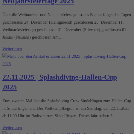
Neujahrsfeiertage 2025
Über die Weihnachts- und Neujahrsfeiertage ist das Bad an folgenden Tagen
geschlossen: 24. Dezember (Heiligabend) geschlossen 25. Dezember (1.
Weihnachtsfeiertag) geschlossen 31. Dezember (Silvester) geschlossen 01.
Januar (Neujahr) geschlossen Am…
Öffnungszeiten
Weiterlesen
zu
den
Weihnachts-
22.11.2025 | Splashdiving-Hallen-Cup
und
2025
Neujahrsfeiertage
2025
Zum zweiten Mal lädt die Splashdiving Crew Sindelfingen zum Hallen-Cup
in Sindelfingen ein. Der Wettkampfbeginn ist am Samstag, den 22.11.2025
ab 11.00 Uhr im Badezentrum Sindelfingen. Dieses Jahr stehen 3…
22.11.2025
Weiterlesen