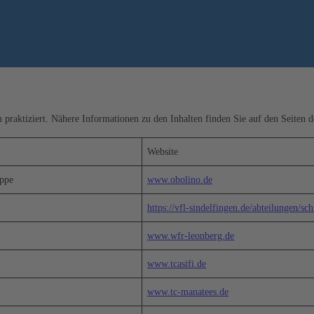
raktiziert. Nähere Informationen zu den Inhalten finden Sie auf den Seiten d
Website
uppe
www.obolino.de
https://vfl-sindelfingen.de/abteilungen/
www.wfr-leonberg.de
www.tcasifi.de
www.tc-manatees.de