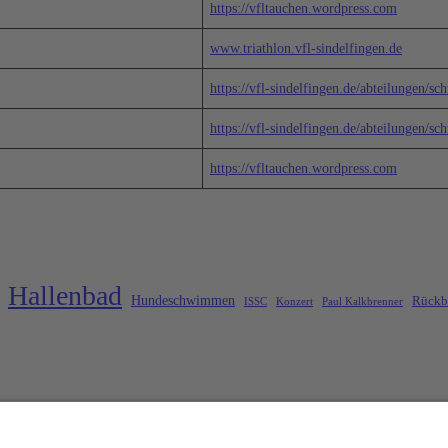
https://vfltauchen.wordpress.com
www.triathlon.vfl-sindelfingen.de
https://vfl-sindelfingen.de/abteilungen/
https://vfl-sindelfingen.de/abteilungen/
https://vfltauchen.wordpress.com
Hallenbad
Hundeschwimmen
Rückb
ISSC
Konzert
Paul Kalkbrenner