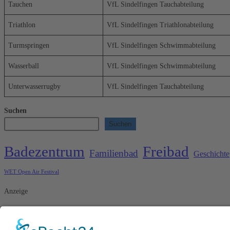
Tauchen
VfL Sindelfingen Tauchabteilung
Triathlon
VfL Sindelfingen Triathlonabteilung
Turmspringen
VfL Sindelfingen Schwimmabteilung
Wasserball
VfL Sindelfingen Schwimmabteilung
Unterwasserrugby
VfL Sindelfingen Tauchabteilung
Suchen
Suchen
Badezentrum
Freibad
Familienbad
Geschichte
WET Open Air Festival
Anzeige