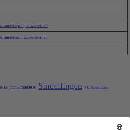
schwimmen-springen-wasserball
schwimmen-springen-wasserball
Sindelfingen
Schwimmkurse
licke
VfL Sindelfingen