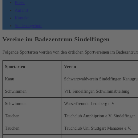
Preise
Anfahrt
Kontakt
Stellenangebote
Vereine im Badezentrum Sindelfingen
Folgende Sportarten werden von den örtlichen Sportvereinen im Badezentrum p
Sportarten
Verein
Kanu
Schwarzwaldverein Sindelfingen Kanugr
Schwimmen
VfL Sindelfingen Schwimmabteilung
Schwimmen
Wasserfreunde Leonberg e.V.
Tauchen
Tauchclub Amphiprion e.V. Sindelfingen
Tauchen
Tauchclub Uni Stuttgart Manatees e.V.