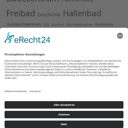
Freibad
Hallenbad
Geschichte
Hundeschwimmen
Rückblicke
ISSC
Konzert
Paul Kalkbrenner
Sindelfingen
Schwimmkurse
VfL Sindelfingen
WET Open Air Festival
Anzeige
Impressum
Datenschutz
Stellenangebote