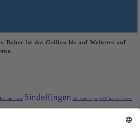
. Daher ist das Grillen bis auf Weiteres auf
hme.
Sindelfingen
chwimmkurse
VfL Sindelfingen
WET Open Air Festival