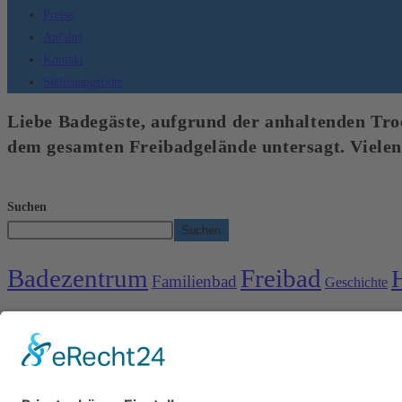
Preise
Anfahrt
Kontakt
Stellenangebote
Liebe Badegäste, aufgrund der anhaltenden Trock
dem gesamten Freibadgelände untersagt. Vielen
Suchen
Suchen
Badezentrum
Freibad
Familienbad
Geschichte
Anzeige
Impressum