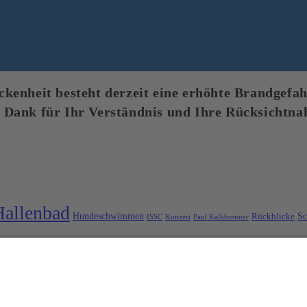
enheit besteht derzeit eine erhöhte Brandgefahr
 Dank für Ihr Verständnis und Ihre Rücksichtna
Hallenbad
Hundeschwimmen
S
Rückblicke
ISSC
Konzert
Paul Kalkbrenner