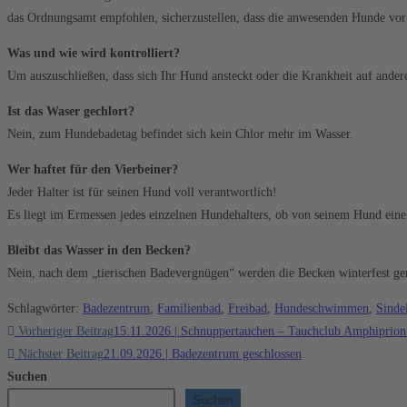
das Ordnungsamt empfohlen, sicherzustellen, dass die anwesenden Hunde vor
Was und wie wird kontrolliert?
Um auszuschließen, dass sich Ihr Hund ansteckt oder die Krankheit auf ande
Ist das Waser gechlort?
Nein, zum Hundebadetag befindet sich kein Chlor mehr im Wasser.
Wer haftet für den Vierbeiner?
Jeder Halter ist für seinen Hund voll verantwortlich!
Es liegt im Ermessen jedes einzelnen Hundehalters, ob von seinem Hund eine 
Bleibt das Wasser in den Becken?
Nein, nach dem „tierischen Badevergnügen“ werden die Becken winterfest gem
Schlagwörter
:
Badezentrum
,
Familienbad
,
Freibad
,
Hundeschwimmen
,
Sinde
Weitere
Vorheriger Beitrag
15.11.2026 | Schnuppertauchen – Tauchclub Amphiprion
Artikel
Nächster Beitrag
21.09.2026 | Badezentrum geschlossen
Suchen
ansehen
Suchen