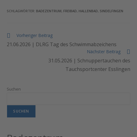
SCHLAGWÖRTER
:
BADEZENTRUM
,
FREIBAD
,
HALLENBAD
,
SINDELFINGEN
Weitere
Vorheriger Beitrag
Artikel
21.06.2026 | DLRG Tag des Schwimmabzeichens
ansehen
Nächster Beitrag
31.05.2026 | Schnuppertauchen des
Tauchsportcenter Esslingen
Suchen
SUCHEN