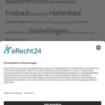
Badezentrum
Familienbad
Freibad
Hallenbad
Geschichte
Hundeschwimmen
Rückblicke
ISSC
Konzert
Paul Kalkbrenner
Sindelfingen
Schwimmkurse
VfL Sindelfingen
WET
Open Air Festival
Anzeige
Impressum
Datenschutz
Stellenangebote