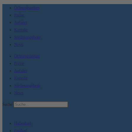
Zum
Öffnungszeiten
Inhalt
Preise
springen
Anfahrt
Kontakt
Stellenangebote
News
Öffnungszeiten
Preise
Anfahrt
Kontakt
Stellenangebote
News
Suche
Hallenbad
Freibad