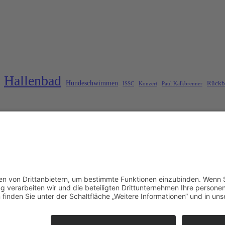
Hallenbad
Hundeschwimmen
Rückb
ISSC
Konzert
Paul Kalkbrenner