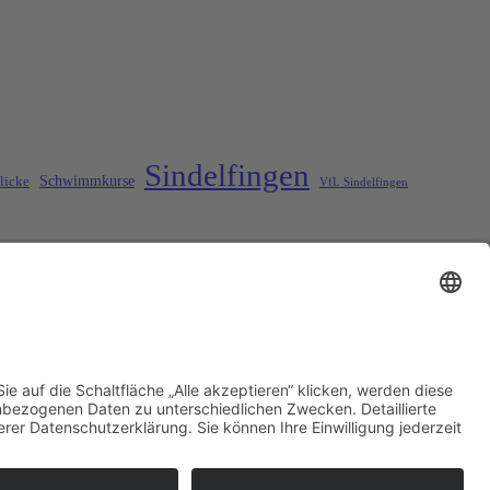
Sindelfingen
Schwimmkurse
licke
VfL Sindelfingen