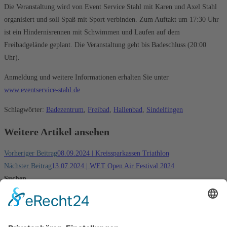
Die Veranstaltung wird von Event Service Stahl mit Karen und Axel Stahl
organisiert und soll Spaß mit Sport verbinden. Zum Auftakt um 17:30 Uhr
ist ein Hindernisrennen mit Schwimmen und Laufen auf dem
Freibadgelände geplant. Die Veranstaltung geht bis Badeschluss (20:00
Uhr).
Anmeldung und weitere Informationen erhalten Sie unter
www.eventservice-stahl.de
Schlagwörter
:
Badezentrum
,
Freibad
,
Hallenbad
,
Sindelfingen
Weitere Artikel ansehen
Vorheriger Beitrag
08.09.2024 | Kreissparkassen Triathlon
Nächster Beitrag
13.07.2024 | WET Open Air Festival 2024
Suchen
Suchen
Badezentrum
Freibad
Familienbad
Geschichte